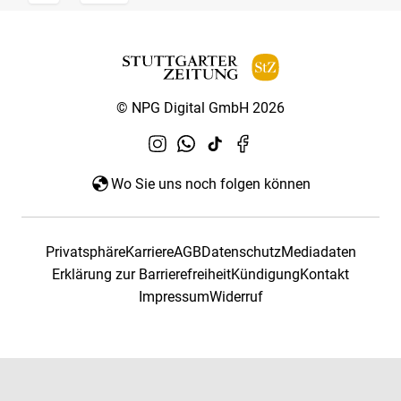
© NPG Digital GmbH 2026
Wo Sie uns noch folgen können
Privatsphäre
Karriere
AGB
Datenschutz
Mediadaten
Erklärung zur Barrierefreiheit
Kündigung
Kontakt
Impressum
Widerruf