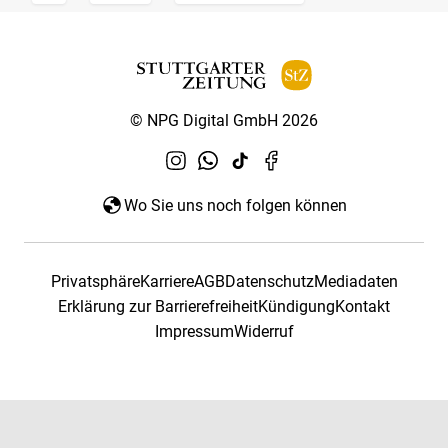
© NPG Digital GmbH 2026
Wo Sie uns noch folgen können
Privatsphäre
Karriere
AGB
Datenschutz
Mediadaten
Erklärung zur Barrierefreiheit
Kündigung
Kontakt
Impressum
Widerruf