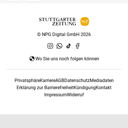
© NPG Digital GmbH 2026
Wo Sie uns noch folgen können
Privatsphäre
Karriere
AGB
Datenschutz
Mediadaten
Erklärung zur Barrierefreiheit
Kündigung
Kontakt
Impressum
Widerruf