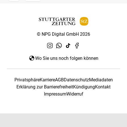
© NPG Digital GmbH 2026
Wo Sie uns noch folgen können
Privatsphäre
Karriere
AGB
Datenschutz
Mediadaten
Erklärung zur Barrierefreiheit
Kündigung
Kontakt
Impressum
Widerruf