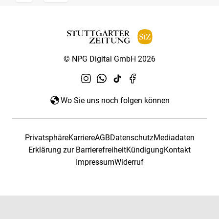
© NPG Digital GmbH 2026
Wo Sie uns noch folgen können
Privatsphäre
Karriere
AGB
Datenschutz
Mediadaten
Erklärung zur Barrierefreiheit
Kündigung
Kontakt
Impressum
Widerruf