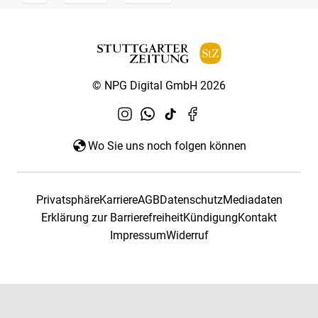
© NPG Digital GmbH 2026
Wo Sie uns noch folgen können
Privatsphäre
Karriere
AGB
Datenschutz
Mediadaten
Erklärung zur Barrierefreiheit
Kündigung
Kontakt
Impressum
Widerruf