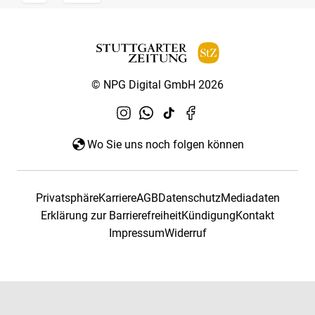
© NPG Digital GmbH 2026
Wo Sie uns noch folgen können
Privatsphäre
Karriere
AGB
Datenschutz
Mediadaten
Erklärung zur Barrierefreiheit
Kündigung
Kontakt
Impressum
Widerruf