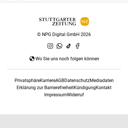
© NPG Digital GmbH 2026
Wo Sie uns noch folgen können
Privatsphäre
Karriere
AGB
Datenschutz
Mediadaten
Erklärung zur Barrierefreiheit
Kündigung
Kontakt
Impressum
Widerruf