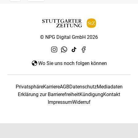
© NPG Digital GmbH 2026
Wo Sie uns noch folgen können
Privatsphäre
Karriere
AGB
Datenschutz
Mediadaten
Erklärung zur Barrierefreiheit
Kündigung
Kontakt
Impressum
Widerruf