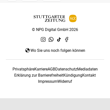
© NPG Digital GmbH 2026
Wo Sie uns noch folgen können
Privatsphäre
Karriere
AGB
Datenschutz
Mediadaten
Erklärung zur Barrierefreiheit
Kündigung
Kontakt
Impressum
Widerruf