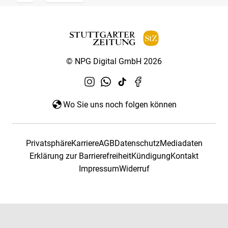
© NPG Digital GmbH 2026
Wo Sie uns noch folgen können
Privatsphäre
Karriere
AGB
Datenschutz
Mediadaten
Erklärung zur Barrierefreiheit
Kündigung
Kontakt
Impressum
Widerruf