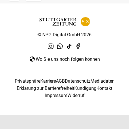
© NPG Digital GmbH 2026
Wo Sie uns noch folgen können
Privatsphäre
Karriere
AGB
Datenschutz
Mediadaten
Erklärung zur Barrierefreiheit
Kündigung
Kontakt
Impressum
Widerruf