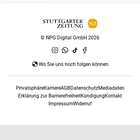
© NPG Digital GmbH 2026
Wo Sie uns noch folgen können
Privatsphäre
Karriere
AGB
Datenschutz
Mediadaten
Erklärung zur Barrierefreiheit
Kündigung
Kontakt
Impressum
Widerruf