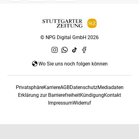
© NPG Digital GmbH 2026
Wo Sie uns noch folgen können
Privatsphäre
Karriere
AGB
Datenschutz
Mediadaten
Erklärung zur Barrierefreiheit
Kündigung
Kontakt
Impressum
Widerruf