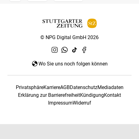
© NPG Digital GmbH 2026
Wo Sie uns noch folgen können
Privatsphäre
Karriere
AGB
Datenschutz
Mediadaten
Erklärung zur Barrierefreiheit
Kündigung
Kontakt
Impressum
Widerruf