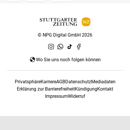
© NPG Digital GmbH 2026
Wo Sie uns noch folgen können
Privatsphäre
Karriere
AGB
Datenschutz
Mediadaten
Erklärung zur Barrierefreiheit
Kündigung
Kontakt
Impressum
Widerruf