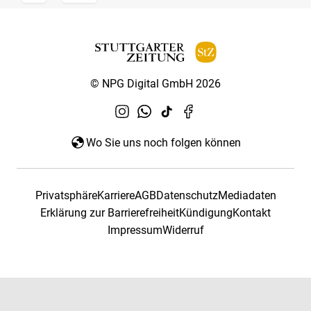
© NPG Digital GmbH 2026
Wo Sie uns noch folgen können
Privatsphäre
Karriere
AGB
Datenschutz
Mediadaten
Erklärung zur Barrierefreiheit
Kündigung
Kontakt
Impressum
Widerruf