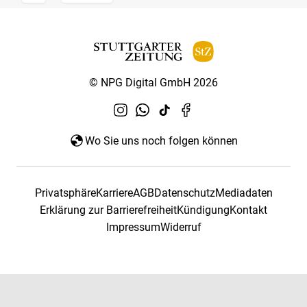
© NPG Digital GmbH 2026
Wo Sie uns noch folgen können
Privatsphäre
Karriere
AGB
Datenschutz
Mediadaten
Erklärung zur Barrierefreiheit
Kündigung
Kontakt
Impressum
Widerruf