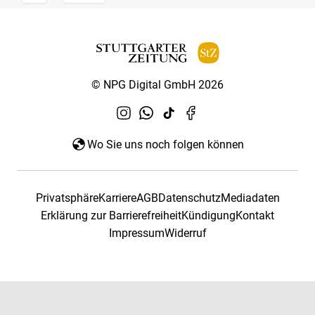
© NPG Digital GmbH 2026
Wo Sie uns noch folgen können
Privatsphäre
Karriere
AGB
Datenschutz
Mediadaten
Erklärung zur Barrierefreiheit
Kündigung
Kontakt
Impressum
Widerruf