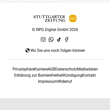
© NPG Digital GmbH 2026
Wo Sie uns noch folgen können
Privatsphäre
Karriere
AGB
Datenschutz
Mediadaten
Erklärung zur Barrierefreiheit
Kündigung
Kontakt
Impressum
Widerruf