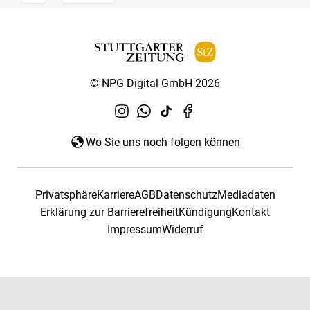
© NPG Digital GmbH 2026
Wo Sie uns noch folgen können
Privatsphäre
Karriere
AGB
Datenschutz
Mediadaten
Erklärung zur Barrierefreiheit
Kündigung
Kontakt
Impressum
Widerruf