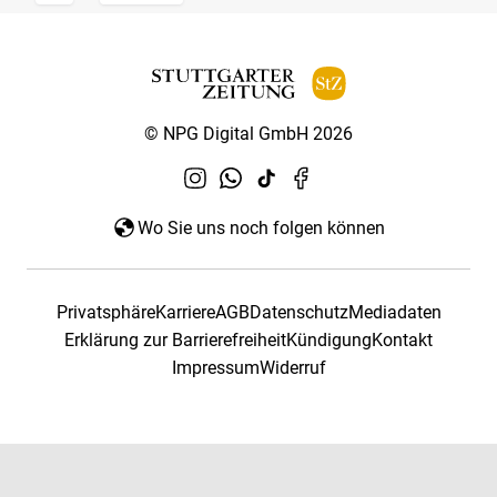
© NPG Digital GmbH 2026
Wo Sie uns noch folgen können
Privatsphäre
Karriere
AGB
Datenschutz
Mediadaten
Erklärung zur Barrierefreiheit
Kündigung
Kontakt
Impressum
Widerruf