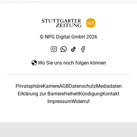
© NPG Digital GmbH 2026
Wo Sie uns noch folgen können
Privatsphäre
Karriere
AGB
Datenschutz
Mediadaten
Erklärung zur Barrierefreiheit
Kündigung
Kontakt
Impressum
Widerruf