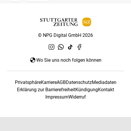
© NPG Digital GmbH 2026
Wo Sie uns noch folgen können
Privatsphäre
Karriere
AGB
Datenschutz
Mediadaten
Erklärung zur Barrierefreiheit
Kündigung
Kontakt
Impressum
Widerruf