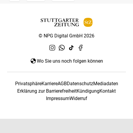
© NPG Digital GmbH 2026
Wo Sie uns noch folgen können
Privatsphäre
Karriere
AGB
Datenschutz
Mediadaten
Erklärung zur Barrierefreiheit
Kündigung
Kontakt
Impressum
Widerruf