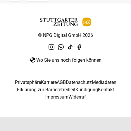
© NPG Digital GmbH 2026
Wo Sie uns noch folgen können
Privatsphäre
Karriere
AGB
Datenschutz
Mediadaten
Erklärung zur Barrierefreiheit
Kündigung
Kontakt
Impressum
Widerruf