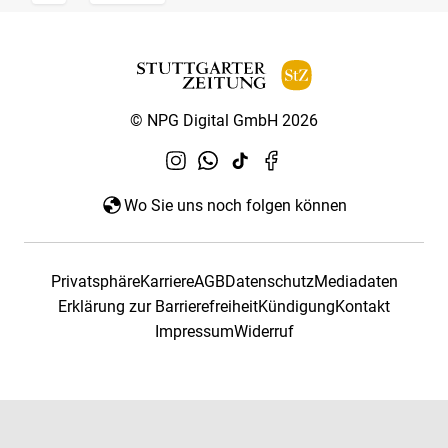
© NPG Digital GmbH 2026
Wo Sie uns noch folgen können
Privatsphäre
Karriere
AGB
Datenschutz
Mediadaten
Erklärung zur Barrierefreiheit
Kündigung
Kontakt
Impressum
Widerruf