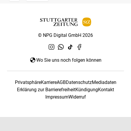
© NPG Digital GmbH 2026
Wo Sie uns noch folgen können
Privatsphäre
Karriere
AGB
Datenschutz
Mediadaten
Erklärung zur Barrierefreiheit
Kündigung
Kontakt
Impressum
Widerruf