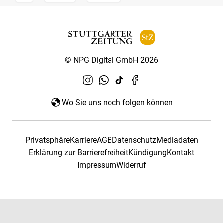
© NPG Digital GmbH 2026
Wo Sie uns noch folgen können
Privatsphäre
Karriere
AGB
Datenschutz
Mediadaten
Erklärung zur Barrierefreiheit
Kündigung
Kontakt
Impressum
Widerruf