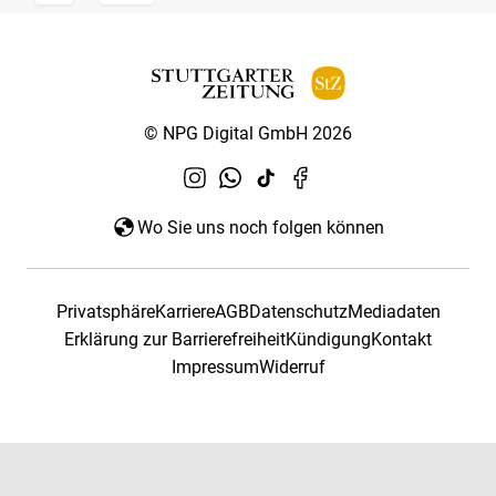
© NPG Digital GmbH 2026
Wo Sie uns noch folgen können
Privatsphäre
Karriere
AGB
Datenschutz
Mediadaten
Erklärung zur Barrierefreiheit
Kündigung
Kontakt
Impressum
Widerruf