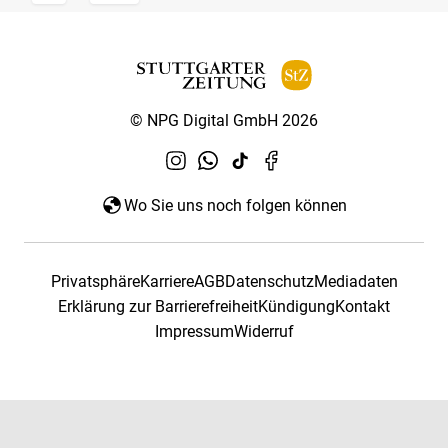
© NPG Digital GmbH 2026
Wo Sie uns noch folgen können
Privatsphäre
Karriere
AGB
Datenschutz
Mediadaten
Erklärung zur Barrierefreiheit
Kündigung
Kontakt
Impressum
Widerruf