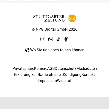
© NPG Digital GmbH 2026
Wo Sie uns noch folgen können
Privatsphäre
Karriere
AGB
Datenschutz
Mediadaten
Erklärung zur Barrierefreiheit
Kündigung
Kontakt
Impressum
Widerruf