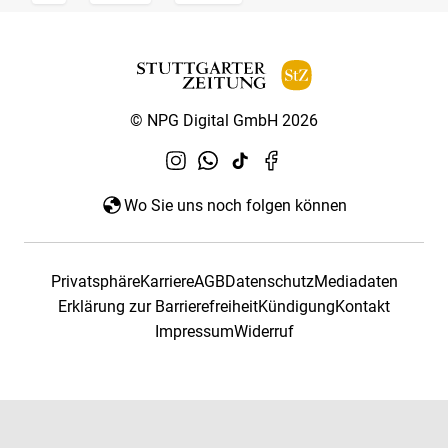
© NPG Digital GmbH 2026
Wo Sie uns noch folgen können
Privatsphäre
Karriere
AGB
Datenschutz
Mediadaten
Erklärung zur Barrierefreiheit
Kündigung
Kontakt
Impressum
Widerruf