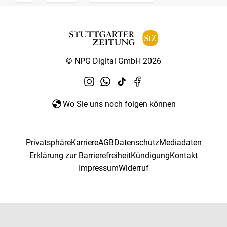
© NPG Digital GmbH 2026
Wo Sie uns noch folgen können
Privatsphäre
Karriere
AGB
Datenschutz
Mediadaten
Erklärung zur Barrierefreiheit
Kündigung
Kontakt
Impressum
Widerruf