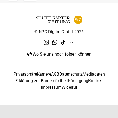
© NPG Digital GmbH 2026
Wo Sie uns noch folgen können
Privatsphäre
Karriere
AGB
Datenschutz
Mediadaten
Erklärung zur Barrierefreiheit
Kündigung
Kontakt
Impressum
Widerruf