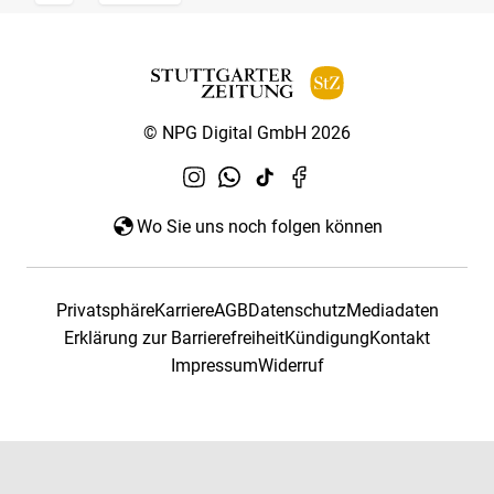
© NPG Digital GmbH 2026
Wo Sie uns noch folgen können
Privatsphäre
Karriere
AGB
Datenschutz
Mediadaten
Erklärung zur Barrierefreiheit
Kündigung
Kontakt
Impressum
Widerruf