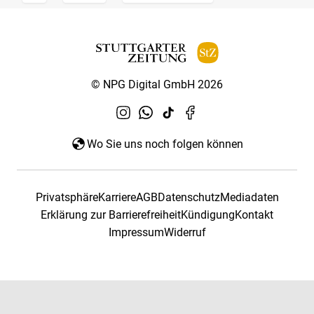
© NPG Digital GmbH 2026
Wo Sie uns noch folgen können
Privatsphäre
Karriere
AGB
Datenschutz
Mediadaten
Erklärung zur Barrierefreiheit
Kündigung
Kontakt
Impressum
Widerruf