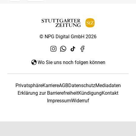
© NPG Digital GmbH 2026
Wo Sie uns noch folgen können
Privatsphäre
Karriere
AGB
Datenschutz
Mediadaten
Erklärung zur Barrierefreiheit
Kündigung
Kontakt
Impressum
Widerruf