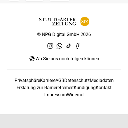
© NPG Digital GmbH 2026
Wo Sie uns noch folgen können
Privatsphäre
Karriere
AGB
Datenschutz
Mediadaten
Erklärung zur Barrierefreiheit
Kündigung
Kontakt
Impressum
Widerruf