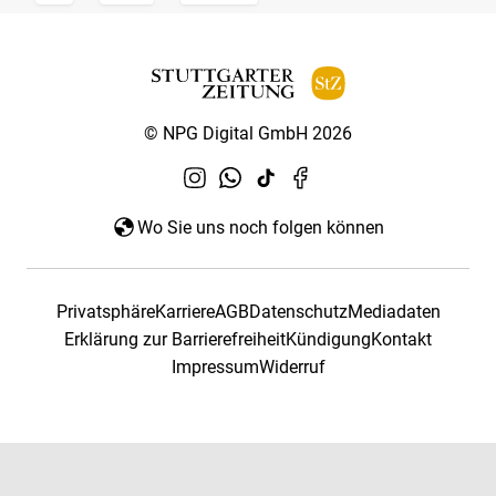
© NPG Digital GmbH 2026
Wo Sie uns noch folgen können
Privatsphäre
Karriere
AGB
Datenschutz
Mediadaten
Erklärung zur Barrierefreiheit
Kündigung
Kontakt
Impressum
Widerruf