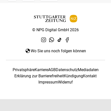
© NPG Digital GmbH 2026
Wo Sie uns noch folgen können
Privatsphäre
Karriere
AGB
Datenschutz
Mediadaten
Erklärung zur Barrierefreiheit
Kündigung
Kontakt
Impressum
Widerruf