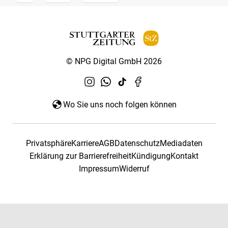
© NPG Digital GmbH 2026
Wo Sie uns noch folgen können
Privatsphäre
Karriere
AGB
Datenschutz
Mediadaten
Erklärung zur Barrierefreiheit
Kündigung
Kontakt
Impressum
Widerruf