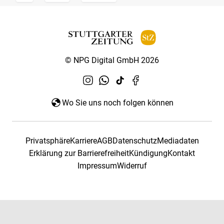
© NPG Digital GmbH 2026
Wo Sie uns noch folgen können
Privatsphäre
Karriere
AGB
Datenschutz
Mediadaten
Erklärung zur Barrierefreiheit
Kündigung
Kontakt
Impressum
Widerruf