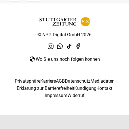
© NPG Digital GmbH 2026
Wo Sie uns noch folgen können
Privatsphäre
Karriere
AGB
Datenschutz
Mediadaten
Erklärung zur Barrierefreiheit
Kündigung
Kontakt
Impressum
Widerruf