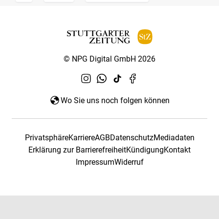
© NPG Digital GmbH 2026
Wo Sie uns noch folgen können
Privatsphäre
Karriere
AGB
Datenschutz
Mediadaten
Erklärung zur Barrierefreiheit
Kündigung
Kontakt
Impressum
Widerruf