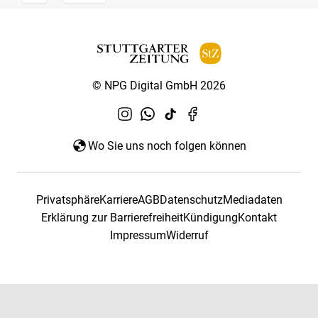
© NPG Digital GmbH 2026
Wo Sie uns noch folgen können
Privatsphäre
Karriere
AGB
Datenschutz
Mediadaten
Erklärung zur Barrierefreiheit
Kündigung
Kontakt
Impressum
Widerruf