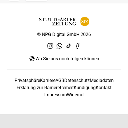
© NPG Digital GmbH 2026
Wo Sie uns noch folgen können
Privatsphäre
Karriere
AGB
Datenschutz
Mediadaten
Erklärung zur Barrierefreiheit
Kündigung
Kontakt
Impressum
Widerruf