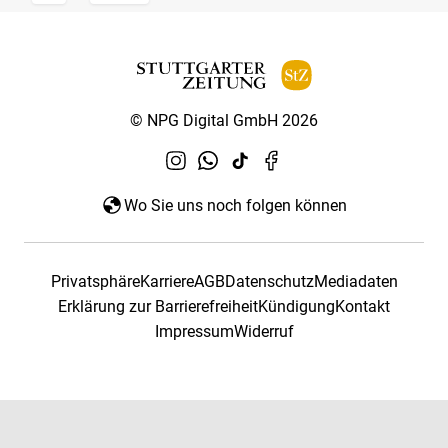
© NPG Digital GmbH 2026
Wo Sie uns noch folgen können
Privatsphäre
Karriere
AGB
Datenschutz
Mediadaten
Erklärung zur Barrierefreiheit
Kündigung
Kontakt
Impressum
Widerruf