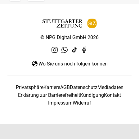
© NPG Digital GmbH 2026
Wo Sie uns noch folgen können
Privatsphäre
Karriere
AGB
Datenschutz
Mediadaten
Erklärung zur Barrierefreiheit
Kündigung
Kontakt
Impressum
Widerruf