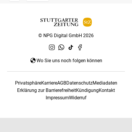
© NPG Digital GmbH 2026
Wo Sie uns noch folgen können
Privatsphäre
Karriere
AGB
Datenschutz
Mediadaten
Erklärung zur Barrierefreiheit
Kündigung
Kontakt
Impressum
Widerruf